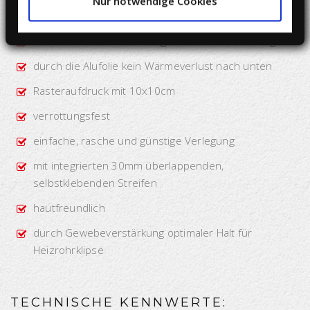
Nur notwendige Cookies
optimale Wärmedämmung bzw. Trittschallschutz
maximale Wärmeverteilung durch Alukaschierung
durch die Alufolie kein Wärmeverlust nach unten
Rasteraufdruck mit 10x10cm
verrottungsfest
einfache, rasche und günstige Verlegung
mit integrierten 30mm überlappenden,
selbstklebenden Streifen
hautfreundlich
durch Gewebeverstärkung optimaler Halt für
Heizrohrklipse
TECHNISCHE KENNWERTE: