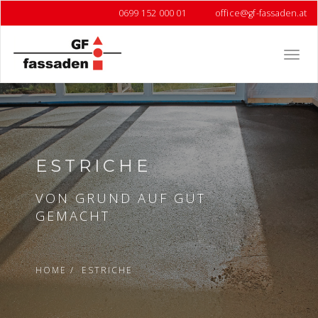
0699 152 000 01
office@gf-fassaden.at
Toggl
navig
ESTRICHE
VON GRUND AUF GUT
GEMACHT
HOME
ESTRICHE